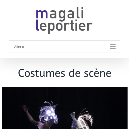
Rechercher
Skip
to
content
Aller à...
Costumes de scène